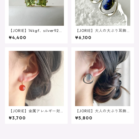
【JORIE】14kgf、silver925
【JORIE】大人の大ぶり耳飾
8月誕生石 スクエアペリドッ
り 大粒ラピスラズリピア
¥4,400
¥6,100
ト（4mm/4爪）刻印あり ピ
ス イヤリング サージカル
アス イヤリング
ステンレス
【JORIE】金属アレルギー対
【JORIE】大人の大ぶり耳飾
応❤️ 大人レッド Spoon sto
り 大粒グレーオニキスピア
¥3,700
¥5,800
ne レッドアゲート ピアス
ス イヤリング サージカル
サージカルステンレス
ステンレス