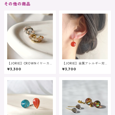
その他の商品
【JORIE】CROWNイヤーカ
【JORIE】金属アレルギー対
フ 金属アレルギー対応 ム
応❤️ 大人レッド Spoon sto
¥3,300
¥3,700
ーンストーン マルチカラ
ne レッドアゲート ピアス
ー イヤーカフ 2連
サージカルステンレス