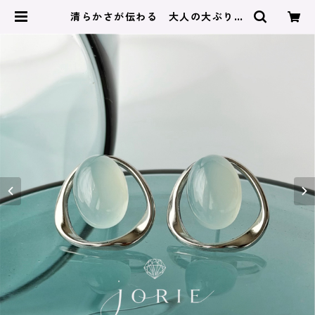
清らかさが伝わる 大人の大ぶり耳
飾り 大粒シーブルーカルセドニー
ピアス イヤリング サージカルス
テンレス | JORIE