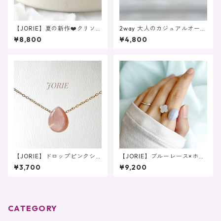
【JORIE】夏の新作❤️クリソ
2way 大人のカジュアルオーロ
コラ×水晶 カーネリアンサー
ラカラー 揺れるブラウンル
¥8,800
¥4,800
ドオニキス あなたのための
ナフラッシュ スモーキーク
フォークリング
ォーツ サージカルステンレ
ス
【JORIE】ドロップピンクシ
【JORIE】ブルーレース×ホワ
ェル ネックレス サージカ
イトシェル あなたのための
¥3,700
¥9,200
ルステンレス シンプル
フォークリング
金属アレルギー対応
CATEGORY