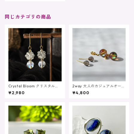
ング サージカルステンレス
同じカテゴリの商品
Crystal Bloom クリスタル
2way 大人のカジュアルオーロ
ルナフラッシュ シャンデリ
ラカラー 揺れるブラウンル
¥2,980
¥4,800
ア 4月 水晶 サージカル
ナフラッシュ スモーキーク
ステンレス
ォーツ サージカルステンレ
ス