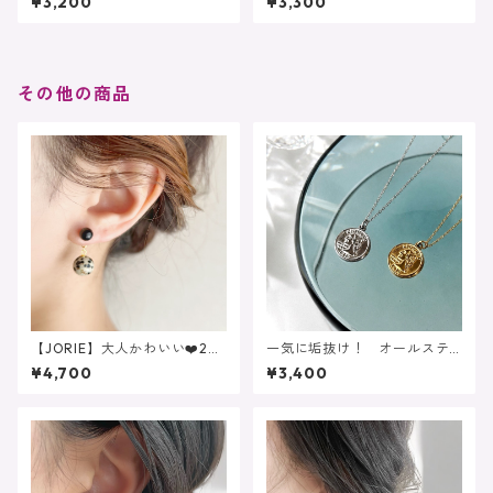
¥3,200
¥3,300
ルー 天然石イヤーカフ ネ
ーンストーン マルチカラ
フライト グリーン レジン
ー イヤーカフ 2連
その他の商品
【JORIE】大人かわいい❤️2w
一気に垢抜け！ オールステ
ay 揺れる大人のダルメシアン
ンレス 小さめコインネック
¥4,700
¥3,400
ジャスパーサージカルステン
レス シンプル 金属アレル
レス刻印 ピアスイヤリング
ギー対応
対応