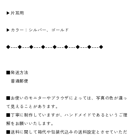
▶︎片耳用
▶︎カラー：シルバー、ゴールド
◆---◆---◆---◆---◆---◆---◆---◆---◆
■発送方法
普通郵便
■お使いのモニターやブラウザによっては、写真の色が違っ
て見えることがあります。
■丁寧に制作していますが、ハンドメイドであるというご理
解をお願いいたします。
■送料に関して箱代や包装代込みの送料設定とさせていただ