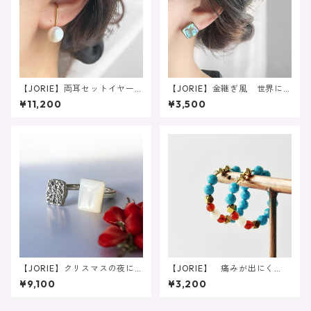
【JORIE】両耳セットイヤー
【JORIE】金継ぎ風 世界に
カフ 高品質こぼれる大粒淡
ただ一つ アバロンシェルピ
¥11,200
¥3,500
水パールの大人イヤーカフ
アス サージカルステンレス
シンプル サージカルステン
レス
【JORIE】クリスマスの夜に
【JORIE】 痛みが出にく
❤️マザーオブパール×ドゥルー
い！大人のエスニックターコ
¥9,100
¥3,200
ジーアゲート 大人リング
イズカラーイヤリング カー
ネリアン、ホワイトシェル イ
ヤーカフ