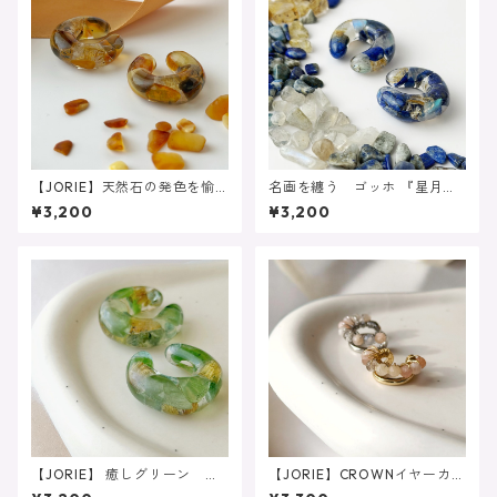
【JORIE】天然石の発色を愉
名画を纏う ゴッホ 『星月
しむ 年中活躍カラー❤️ アレ
夜』イヤーカフ ラピスラズ
¥3,200
¥3,200
ルギー対応 大人の琥珀ブラ
リ ルチルクォーツ ラブラ
ウン 天然石イヤーカフ 推
ドライト レジン 浴衣 夜
し活
【JORIE】 癒しグリーン 新
【JORIE】CROWNイヤーカ
緑アレルギー対応 大人のブ
フ 金属アレルギー対応 ム