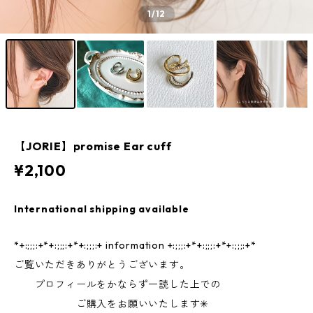
1
/12
【JORIE】promise Ear cuff
¥2,100
International shipping available
*+:;;;:+*+:;;;:+*+:;;;:+ information +:;;;:+*+:;;;:+*+:;;;:+*
ご覧いただきありがとうございます。
プロフィールをかならず一読した上での
ご購入をお願いいたします✳︎