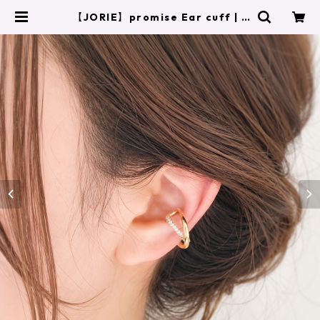
【JORIE】promise Ear cuff | J
ORIE