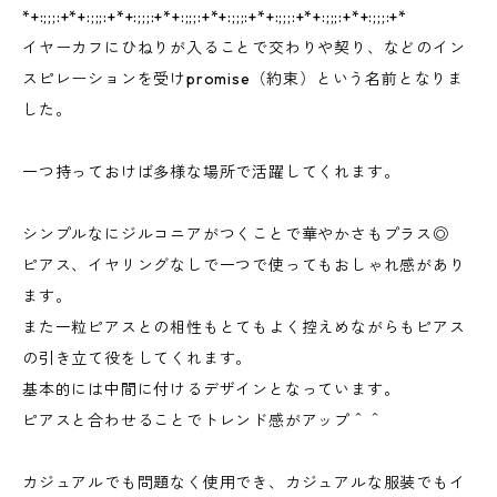
*+:;;;:+*+:;;;:+*+:;;;:+*+:;;;:+*+:;;;:+*+:;;;:+*+:;;;:+*+:;;;:+*
イヤーカフにひねりが入ることで交わりや契り、などのイン
スピレーションを受けpromise（約束）という名前となりま
した。
一つ持っておけば多様な場所で活躍してくれます。
シンプルなにジルコニアがつくことで華やかさもプラス◎
ピアス、イヤリングなしで一つで使ってもおしゃれ感があり
ます。
また一粒ピアスとの相性もとてもよく控えめながらもピアス
の引き立て役をしてくれます。
基本的には中間に付けるデザインとなっています。
ピアスと合わせることでトレンド感がアップ＾＾
カジュアルでも問題なく使用でき、カジュアルな服装でもイ