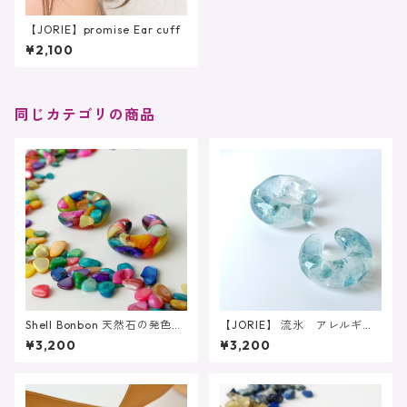
【JORIE】promise Ear cuff
¥2,100
同じカテゴリの商品
Shell Bonbon 天然石の発色を
【JORIE】 流氷 アレルギー
愉しむイヤーカフ アレルギ
対応 大人のブルー 天然石
¥3,200
¥3,200
ー対応 大人のポップカラ
イヤーカフ アクアマリン
ー 天然石イヤーカフ 推し
推し活 レジン
活