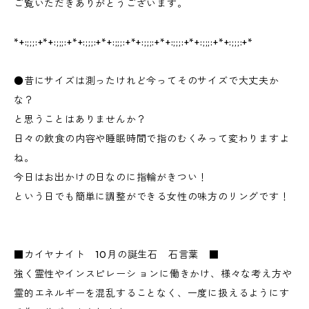
ご覧いただきありがとうございます。
*+:;;;:+*+:;;;:+*+:;;;:+*+:;;;:+*+:;;;:+*+:;;;:+*+:;;;:+*+:;;;:+*
●昔にサイズは測ったけれど今ってそのサイズで大丈夫か
な？
と思うことはありませんか？
日々の飲食の内容や睡眠時間で指のむくみって変わりますよ
ね。
今日はお出かけの日なのに指輪がきつい！
という日でも簡単に調整ができる女性の味方のリングです！
■カイヤナイト 10月の誕生石 石言葉 ■
強く霊性やインスピレーシ ョンに働きかけ、様々な考え方や
霊的エネルギーを混乱することなく、一度に扱えるようにす