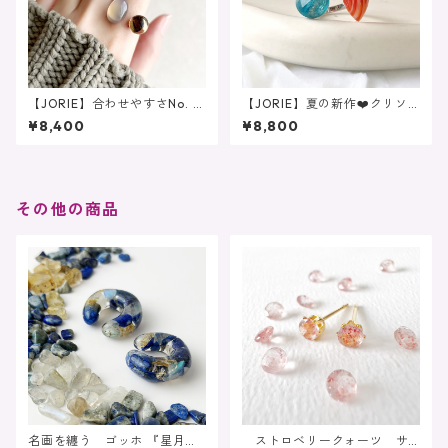
【JORIE】合わせやすさNo. 1
【JORIE】夏の新作❤️クリソ
❤️大人のニュアンスカラーフ
コラ×水晶 カーネリアンサー
¥8,400
¥8,800
ォークリング グレーオニキ
ドオニキス あなたのための
ス スモーキークォーツ
フォークリング
その他の商品
名画を纏う ゴッホ 『星月
ストロベリークォーツ サ