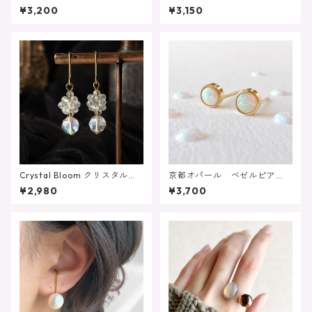
夜』イヤーカフ ラピスラズ
ージカルステンレス刻印あり
¥3,200
¥3,150
リ ルチルクォーツ ラブラ
（ピアス/イヤリング対応）
ドライト レジン 浴衣 夜
Crystal Bloom クリスタル
京都オパール ベゼルピア
ルナフラッシュ シャンデリ
ス サージカルステンレス刻
¥2,980
¥3,700
ア 4月 水晶 サージカル
印あり（ピアス/イヤリング対
ステンレス
応）