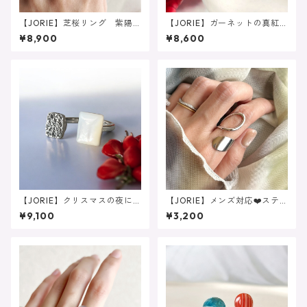
【JORIE】芝桜リング 紫陽
【JORIE】ガーネットの真紅
花リング ピンクカルカルセ
フォークリング 大粒 1月誕
¥8,900
¥8,600
ドニー×パープルフローライ
生石
ト あなたのためのフォーク
リング
【JORIE】クリスマスの夜に
【JORIE】メンズ対応❤️ステ
❤️マザーオブパール×ドゥルー
ンレス サイズフリーの大人
¥9,100
¥3,200
ジーアゲート 大人リング
のニュアンスリング 金属ア
レルギー対応