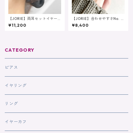
【JORIE】両耳セットイヤー
【JORIE】合わせやすさNo. 1
カフ 高品質こぼれる大粒淡
❤️大人のニュアンスカラーフ
¥11,200
¥8,400
水パールの大人イヤーカフ
ォークリング グレーオニキ
シンプル サージカルステン
ス スモーキークォーツ
レス
CATEGORY
ピアス
イヤリング
リング
イヤーカフ