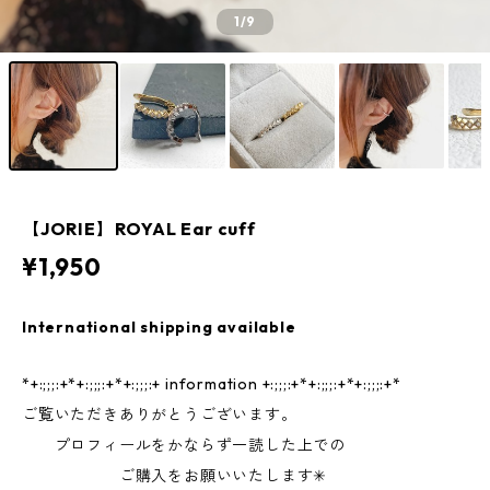
1
/9
【JORIE】ROYAL Ear cuff
¥1,950
International shipping available
*+:;;;:+*+:;;;:+*+:;;;:+ information +:;;;:+*+:;;;:+*+:;;;:+*
ご覧いただきありがとうございます。
プロフィールをかならず一読した上での
ご購入をお願いいたします✳︎