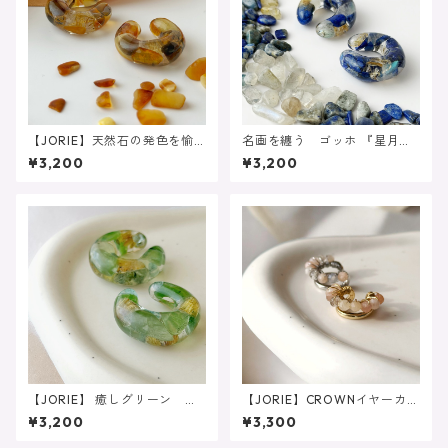
【JORIE】天然石の発色を愉
名画を纏う ゴッホ 『星月
しむ 年中活躍カラー❤️ アレ
夜』イヤーカフ ラピスラズ
¥3,200
¥3,200
ルギー対応 大人の琥珀ブラ
リ ルチルクォーツ ラブラ
ウン 天然石イヤーカフ 推
ドライト レジン 浴衣 夜
し活
【JORIE】 癒しグリーン 新
【JORIE】CROWNイヤーカ
緑アレルギー対応 大人のブ
フ 金属アレルギー対応 ム
¥3,200
¥3,300
ルー 天然石イヤーカフ ネ
ーンストーン マルチカラ
フライト グリーン レジン
ー イヤーカフ 2連