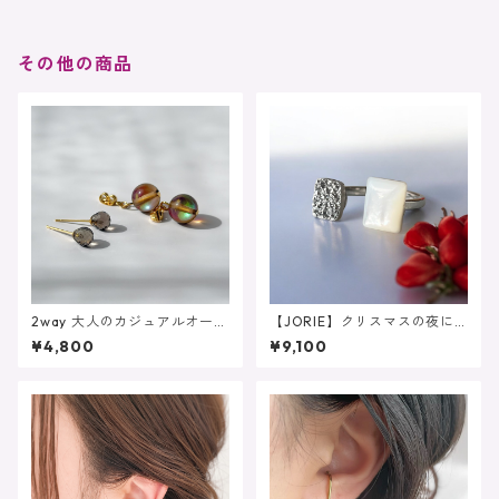
その他の商品
2way 大人のカジュアルオーロ
【JORIE】クリスマスの夜に
ラカラー 揺れるブラウンル
❤️マザーオブパール×ドゥルー
¥4,800
¥9,100
ナフラッシュ スモーキーク
ジーアゲート 大人リング
ォーツ サージカルステンレ
ス