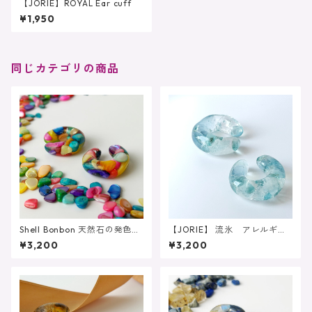
【JORIE】ROYAL Ear cuff
¥1,950
同じカテゴリの商品
Shell Bonbon 天然石の発色を
【JORIE】 流氷 アレルギー
愉しむイヤーカフ アレルギ
対応 大人のブルー 天然石
¥3,200
¥3,200
ー対応 大人のポップカラ
イヤーカフ アクアマリン
ー 天然石イヤーカフ 推し
推し活 レジン
活