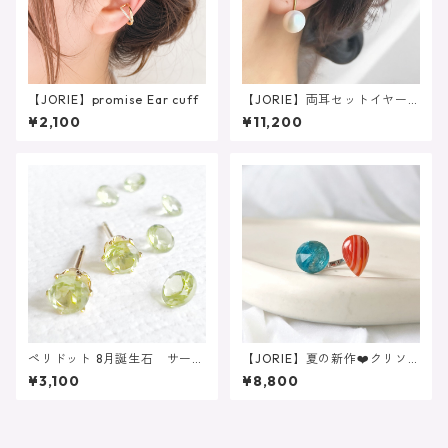
【JORIE】promise Ear cuff
【JORIE】両耳セットイヤー
カフ 高品質こぼれる大粒淡
¥2,100
¥11,200
水パールの大人イヤーカフ
シンプル サージカルステン
レス
ペリドット 8月誕生石 サージ
【JORIE】夏の新作❤️クリソ
カルステンレス刻印 （ピア
コラ×水晶 カーネリアンサー
¥3,100
¥8,800
ス/イヤリング）
ドオニキス あなたのための
フォークリング