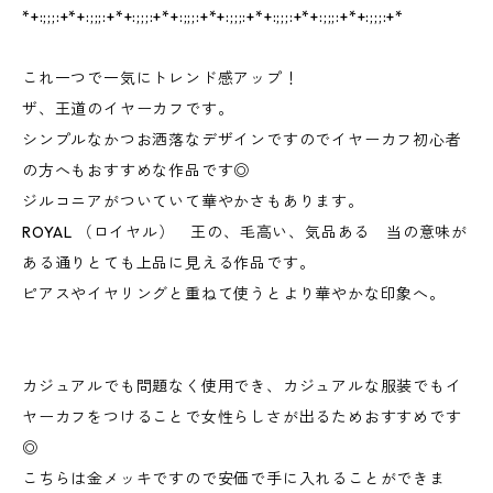
*+:;;;:+*+:;;;:+*+:;;;:+*+:;;;:+*+:;;;:+*+:;;;:+*+:;;;:+*+:;;;:+*
これ一つで一気にトレンド感アップ！
ザ、王道のイヤーカフです。
シンプルなかつお洒落なデザインですのでイヤーカフ初心者
の方へもおすすめな作品です◎
ジルコニアがついていて華やかさもあります。
ROYAL （ロイヤル） 王の、毛高い、気品ある 当の意味が
ある通りとても上品に見える作品です。
ピアスやイヤリングと重ねて使うとより華やかな印象へ。
カジュアルでも問題なく使用でき、カジュアルな服装でもイ
ヤーカフをつけることで女性らしさが出るためおすすめです
◎
こちらは金メッキですので安価で手に入れることができま