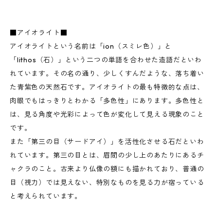
■アイオライト■
アイオライトという名前は「ion（スミレ色）」と
「lithos（石）」という二つの単語を合わせた造語だといわ
れています。その名の通り、少しくすんだような、落ち着い
た青紫色の天然石です。アイオライトの最も特徴的な点は、
肉眼でもはっきりとわかる「多色性」にあります。多色性と
は、見る角度や光彩によって色が変化して見える現象のこと
です。
また「第三の目（サードアイ）」を活性化させる石だといわ
れています。第三の目とは、眉間の少し上のあたりにあるチ
ャクラのこと。古来より仏像の額にも描かれており、普通の
目（視力）では見えない、特別なものを見る力が宿っている
と考えられています。