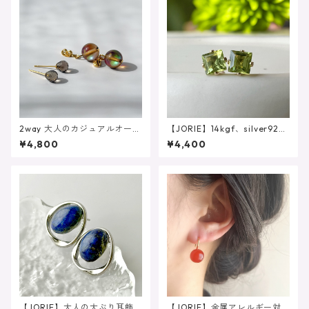
2way 大人のカジュアルオーロ
【JORIE】14kgf、silver925
ラカラー 揺れるブラウンル
8月誕生石 スクエアペリドッ
¥4,800
¥4,400
ナフラッシュ スモーキーク
ト（4mm/4爪）刻印あり ピ
ォーツ サージカルステンレ
アス イヤリング
ス
【JORIE】大人の大ぶり耳飾
【JORIE】金属アレルギー対