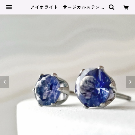
アイオライト サージカルステンレ
ス刻印あり（ピアス/イヤリング対
応） | JORIE