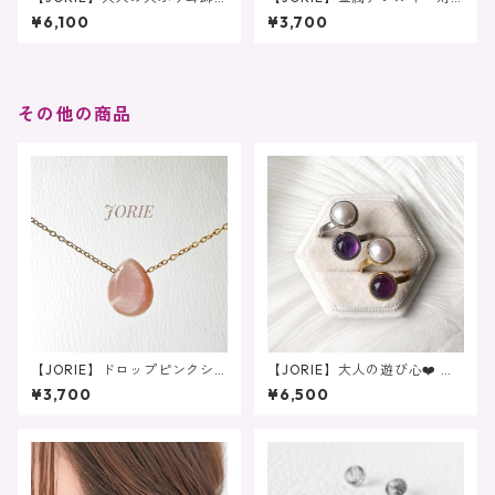
り 大粒ラピスラズリピア
応❤️ 大人レッド Spoon sto
¥6,100
¥3,700
ス イヤリング サージカル
ne レッドアゲート ピアス
ステンレス
サージカルステンレス
その他の商品
【JORIE】ドロップピンクシ
【JORIE】大人の遊び心❤️ ア
ェル ネックレス サージカ
メジスト×淡水パール DOUB
¥3,700
¥6,500
ルステンレス シンプル
LE STONE リング 2月誕生
金属アレルギー対応
石 6月誕生石