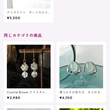
アイオライト サージカルス
テンレス刻印あり（ピアス/イ
¥3,300
ヤリング対応）
同じカテゴリの商品
Crystal Bloom クリスタル
清らかさが伝わる 大人の大
ルナフラッシュ シャンデリ
ぶり耳飾り 大粒シーブルー
¥2,980
¥6,100
ア 4月 水晶 サージカル
カルセドニーピアス イヤリ
ステンレス
ング サージカルステンレス