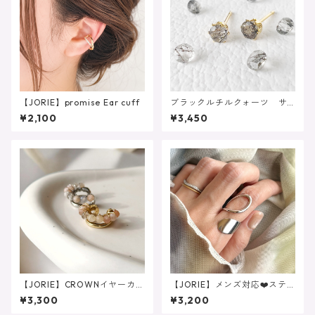
【JORIE】promise Ear cuff
ブラックルチルクォーツ サ
ージカルステンレス刻印あり
¥2,100
¥3,450
（ピアス/イヤリング対応）
【JORIE】CROWNイヤーカ
【JORIE】メンズ対応❤️ステ
フ 金属アレルギー対応 ム
ンレス サイズフリーの大人
¥3,300
¥3,200
ーンストーン マルチカラ
のニュアンスリング 金属ア