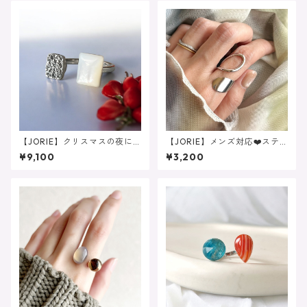
リング
【JORIE】クリスマスの夜に
【JORIE】メンズ対応❤️ステ
❤️マザーオブパール×ドゥルー
ンレス サイズフリーの大人
¥9,100
¥3,200
ジーアゲート 大人リング
のニュアンスリング 金属ア
レルギー対応