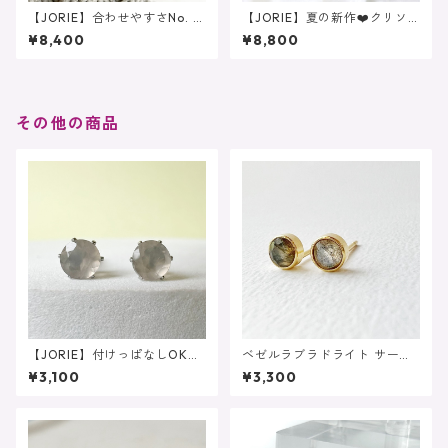
【JORIE】合わせやすさNo. 1
【JORIE】夏の新作❤️クリソ
❤️大人のニュアンスカラーフ
コラ×水晶 カーネリアンサー
¥8,400
¥8,800
ォークリング グレーオニキ
ドオニキス あなたのための
ス スモーキークォーツ
フォークリング
その他の商品
【JORIE】付けっぱなしOK♡
ベゼルラブラドライト サージ
グレーオニキス 4mm サー
カルステンレス刻印 ピアス
¥3,100
¥3,300
ジカルステンレス（ピアス/イ
イヤリング対応
ヤリング対応）