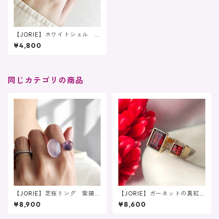
【JORIE】ホワイトシェル si
lver925 フリーサイズ、固定
¥4,800
サイズ、刻印あり
同じカテゴリの商品
【JORIE】芝桜リング 紫陽
【JORIE】ガーネットの真紅
花リング ピンクカルカルセ
フォークリング 大粒 1月誕
¥8,900
¥8,600
ドニー×パープルフローライ
生石
ト あなたのためのフォーク