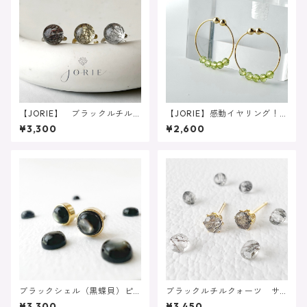
【JORIE】 ブラックルチル
【JORIE】感動イヤリング！
クォーツ イヤーカフ 8月誕
ペリドットのシンプルフー
¥3,300
¥2,600
生石 Ear cuff イヤーカフ
プ 大人可愛い 8月誕生石
ブラックシェル（黒蝶貝）ピ
ブラックルチルクォーツ サ
アス/イヤリング サージカルス
ージカルステンレス刻印あり
¥3,300
¥3,450