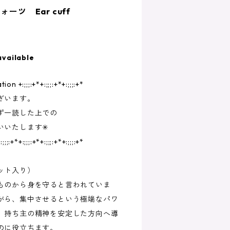
ーツ Ear cuff
available
tion +:;;;:+*+:;;;:+*+:;;;:+*
ざいます。
一読した上での
します✳︎
:;;;:+*+:;;;:+*+:;;;:+*+:;;;:+*
ット入り）
ものから身を守ると言われていま
がら、集中させるという極端なパワ
、持ち主の精神を安定した方向へ導
のに役立ちます。