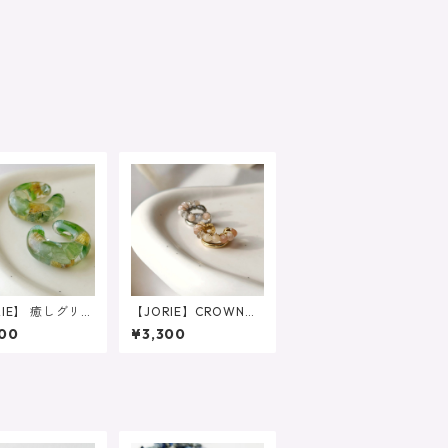
RIE】 癒しグリー
【JORIE】CROWNイ
新緑アレルギー対
ヤーカフ 金属アレル
00
¥3,300
大人のブルー 天
ギー対応 ムーンスト
イヤーカフ ネフ
ーン マルチカラー
ト グリーン レ
イヤーカフ 2連