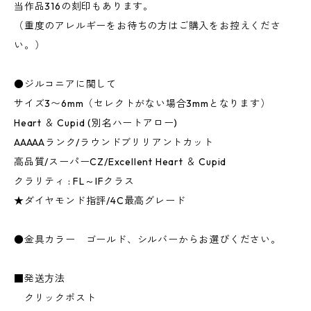
当作品316の刻印もあります。
（重度のアレルギーをお待ちの方はご購入をお控えくださ
い。）
●ジルコニアに関して
サイズ3〜6mm（セレクトがない場合3mmとなります）
Heart ＆ Cupid (別名ハートアロー)
AAAAAランク/ラウンドブリリアントカット
高品質/スーパーCZ/Excellent Heart ＆ Cupid
クラリティ : FL～IFクラス
★ダイヤモンド指評/4C最高グレード
●金具カラー ゴールド、シルバーからお選びください。
■発送方法
クリックポスト