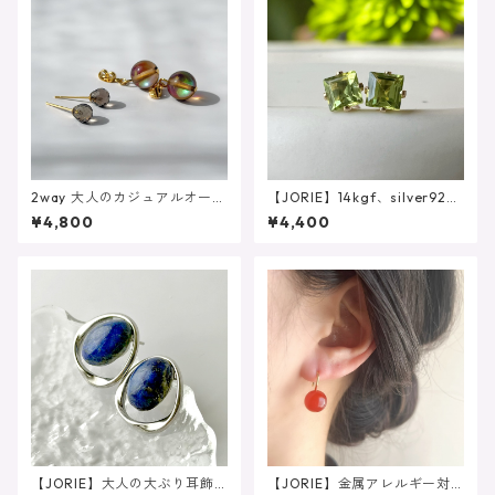
2way 大人のカジュアルオーロ
【JORIE】14kgf、silver925
ラカラー 揺れるブラウンル
8月誕生石 スクエアペリドッ
¥4,800
¥4,400
ナフラッシュ スモーキーク
ト（4mm/4爪）刻印あり ピ
ォーツ サージカルステンレ
アス イヤリング
ス
【JORIE】大人の大ぶり耳飾
【JORIE】金属アレルギー対