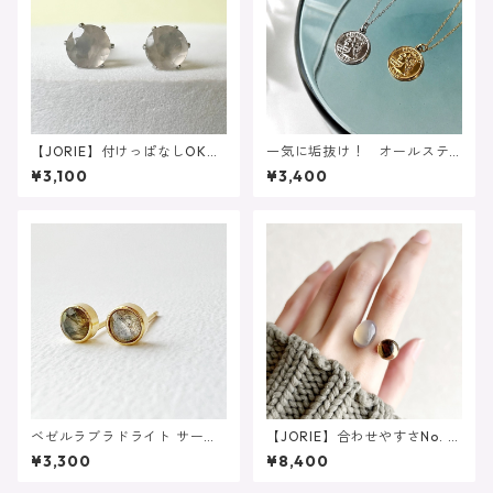
【JORIE】付けっぱなしOK♡
一気に垢抜け！ オールステ
グレーオニキス 4mm サー
ンレス 小さめコインネック
¥3,100
¥3,400
ジカルステンレス（ピアス/イ
レス シンプル 金属アレル
ヤリング対応）
ギー対応
ベゼルラブラドライト サージ
【JORIE】合わせやすさNo. 1
カルステンレス刻印 ピアス
❤️大人のニュアンスカラーフ
¥3,300
¥8,400
イヤリング対応
ォークリング グレーオニキ
ス スモーキークォーツ