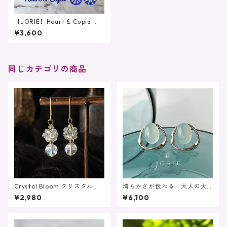
【JORIE】Heart & Cupid ♡
美しい輝き一粒極上ピアス／
¥3,600
イヤリング サージカルステ
ンレス刻印
同じカテゴリの商品
Crystal Bloom クリスタル
清らかさが伝わる 大人の大
ルナフラッシュ シャンデリ
ぶり耳飾り 大粒シーブルー
¥2,980
¥6,100
ア 4月 水晶 サージカル
カルセドニーピアス イヤリ
ステンレス
ング サージカルステンレス