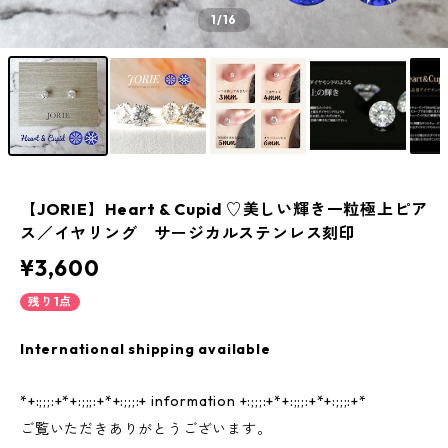
1
/16
【JORIE】Heart & Cupid ♡美しい輝き一粒極上ピア
ス／イヤリング サージカルステンレス刻印
¥3,600
残り1点
International shipping available
*+:;;;:+*+:;;;:+*+:;;;:+ information +:;;;:+*+:;;;:+*+:;;;:+*
ご覧いただきありがとうございます。