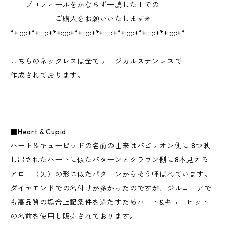
プロフィールをかならず一読した上での
ご購入をお願いいたします✳︎
*+:;;;:+*+:;;;:+*+:;;;:+*+:;;;:+*+:;;;:+*+:;;;:+*+:;;;:+*+:;;;:+*
こちらのネックレスは全てサージカルステンレスで
作成されております。
■Heart & Cupid
ハート＆キューピッドの名前の由来はパビリオン側に 8つ映
し出されたハートに似たパターンとクラウン側に8本見える
アロー（矢）の形に似たパターンからそう呼ばれています。
ダイヤモンドでの名付けが多かったのですが、ジルコニアで
も高品質の場合上記条件を満たすためハート&キューピット
の名前を使用し販売されております。