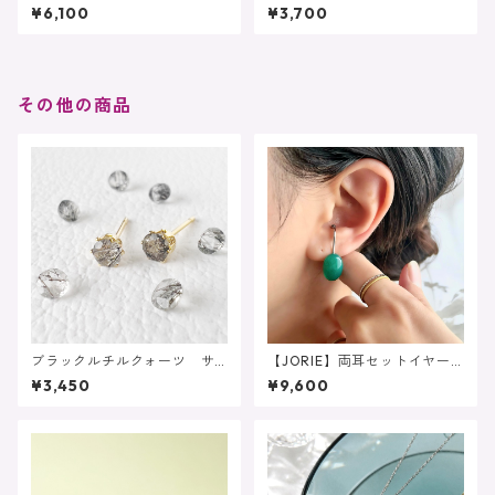
り 大粒ラピスラズリピア
応❤️ 大人レッド Spoon sto
¥6,100
¥3,700
ス イヤリング サージカル
ne レッドアゲート ピアス
ステンレス
サージカルステンレス
その他の商品
ブラックルチルクォーツ サ
【JORIE】両耳セットイヤー
ージカルステンレス刻印あり
カフ 高品質大粒グリーンオ
¥3,450
¥9,600
（ピアス/イヤリング対応）
ニキスの大人イヤーカフ シ
ンプル サージカルステンレ
ス