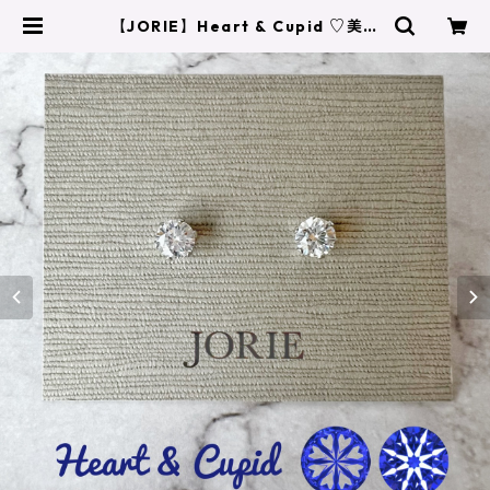
【JORIE】Heart & Cupid ♡美し
い輝き一粒極上ピアス／イヤリン
グ サージカルステンレス刻印 | JO
RIE