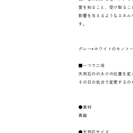
愛を知ること、受け取るこ
影響を与えるようなエネル
す。
グレー×ホワイトのモノト
■一つで二役
天然石のの大小の位置を変
その日の気分で変更するの
●素材
真鍮
●天然石サイズ