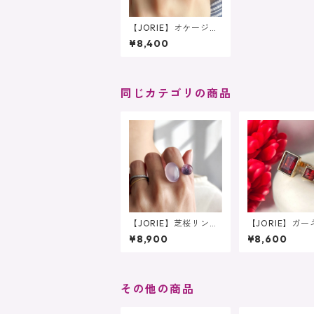
【JORIE】オケージョ
ンにおすすめ❤️大人な
¥8,400
上品カラー グレーオ
ニキス×淡水パール
フォークリング
同じカテゴリの商品
【JORIE】芝桜リン
【JORIE】ガ
グ 紫陽花リング ピ
の真紅フォーク
¥8,900
¥8,600
ンクカルカルセドニー
グ 大粒 1月
×パープルフローライ
ト あなたのためのフ
ォークリング
その他の商品