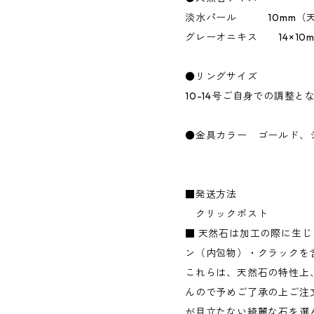
淡水パール 10mm（天然
グレーオニキス 14×10m
●リングサイズ
10-14号ご自身での調整と
●金具カラー ゴールド、
■発送方法
クリックポスト
■ 天然石は加工の際に生
ン（内包物）・クラックを
これらは、天然石の特性上
んので予めご了承の上ご注
が目立たない綺麗な石を選