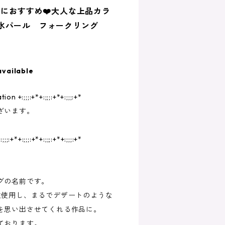
ンにおすすめ❤️大人な上品カラ
淡水パール フォークリング
available
tion +:;;;:+*+:;;;:+*+:;;;:+*
ざいます。
:;;;:+*+:;;;:+*+:;;;:+*+:;;;:+*
グの名前です。
粒使用し、まるでデザートのような
を思い出させてくれる作品に。
ております。