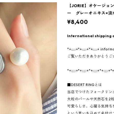
【JORIE】オケージョ
ー グレーオニキス×
¥8,400
International shipping 
*+:;;;:+*+:;;;:+*+:;;;:+ informa
ご覧いただきありがとうご
*+:;;;:+*+:;;;:+*+:;;;:+*+:;;;:+*+
■DESERT RINGとは
当店でつけたフォークリン
大粒のパールや天然石を2
可愛らしさ、心躍る気持ち
という思いを込めて名付け