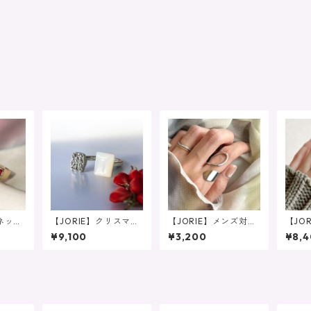
ーネット
【JORIE】クリスマス
【JORIE】メンズ対応
【JO
リン
の夜に❤️マザーオブパ
❤️ステンレス サイズ
さNo.
¥9,100
¥3,200
¥8,
誕生石
ール×ドゥルージーア
フリーの大人のニュア
アン
ゲート 大人リング
ンスリング 金属アレ
リン
ルギー対応
ス 
ツ