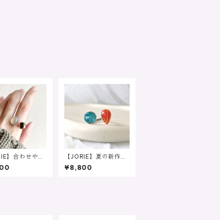
RIE】合わせやす
【JORIE】夏の新作❤️
 1 ❤️大人のニュ
クリソコラ×水晶 カ
400
¥8,800
スカラーフォーク
ーネリアンサードオニ
グ グレーオニキ
キス あなたのための
スモーキークォー
フォークリング